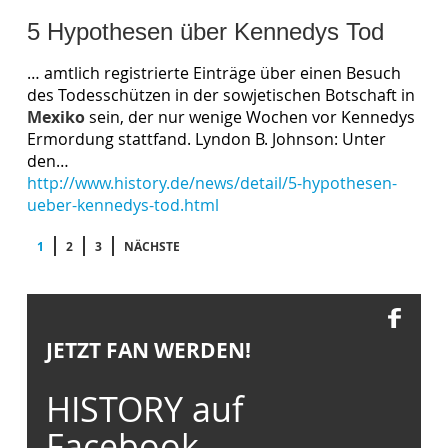
5 Hypothesen über Kennedys Tod
… amtlich registrierte Einträge über einen Besuch
des Todesschützen in der sowjetischen Botschaft in
Mexiko
sein, der nur wenige Wochen vor Kennedys
Ermordung stattfand. Lyndon B. Johnson: Unter
den…
http://www.history.de/news/detail/5-hypothesen-
ueber-kennedys-tod.html
1
2
3
NÄCHSTE
JETZT FAN WERDEN!
HISTORY auf
Facebook