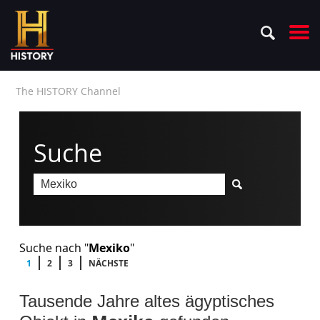
The HISTORY Channel
Suche
Suche nach "
Mexiko
"
1
2
3
NÄCHSTE
Tausende Jahre altes ägyptisches