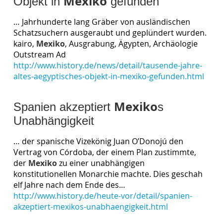
Mexiko
Objekt in
gefunden
… Jahrhunderte lang Gräber von ausländischen
Schatzsuchern ausgeraubt und geplündert wurden.
kairo,
Mexiko
, Ausgrabung, Ägypten, Archäologie
Outstream Ad
http://www.history.de/news/detail/tausende-jahre-
altes-aegyptisches-objekt-in-mexiko-gefunden.html
Mexiko
Spanien akzeptiert
s
Unabhängigkeit
… der spanische Vizekönig Juan O’Donojú den
Vertrag von Córdoba, der einem Plan zustimmte,
der
Mexiko
zu einer unabhängigen
konstitutionellen Monarchie machte. Dies geschah
elf Jahre nach dem Ende des…
http://www.history.de/heute-vor/detail/spanien-
akzeptiert-mexikos-unabhaengigkeit.html