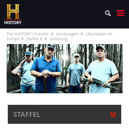
The HISTORY Channel
Sendungen
Überleben im
Sumpf
Staffel 8
Sendung
STAFFEL